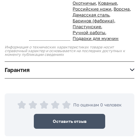
Охотничьи
,
Кованые
,
Российские ножи
,
Ворсма
,
Дамасская сталь
,
Баринов (фабрика)
,
Пластунские
,
Ручной работы
,
Подарки для мужчин
Информация о технических характеристиках товара носит
справочный характер и основывается на последних доступных к
моменту публикации сведениях
Гарантия
По оценкам 0 человек
Оставить отзыв