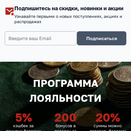
Подпишитесь на скидки, новинки и акции
Узнавайте первыми о новых поступлениях, акциях и
распродажах
Подписаться
ПРОГРАММА
ЛОЯЛЬНОСТИ
5
%
200
20
%
кэшбек за
бонусов в
суммы можно
покупки баллами
подарок за
оплатить баллами