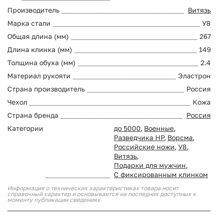
Производитель
Витязь
Марка стали
У8
Общая длина (мм)
267
Длина клинка (мм)
149
Толщина обуха (мм)
2.4
Материал рукояти
Эластрон
Страна производитель
Россия
Чехол
Кожа
Страна бренда
Россия
Категории
до 5000
,
Военные
,
Разведчика НР
,
Ворсма
,
Российские ножи
,
У8
,
Витязь
,
Подарки для мужчин
,
С фиксированным клинком
Информация о технических характеристиках товара носит
справочный характер и основывается на последних доступных к
моменту публикации сведениях