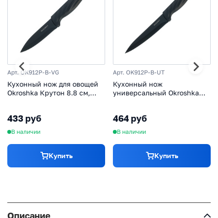
Арт. OK912P-B-VG
Арт. OK912P-B-UT
Кухонный нож для овощей
Кухонный нож
Okroshka Крутон 8.8 см,
универсальный Okroshka
нержавеющая сталь,
Крутон 11.8 см,
рукоять пластик, черный
нержавеющая сталь,
433 руб
464 руб
рукоять пластик, черный
В наличии
В наличии
Купить
Купить
Описание