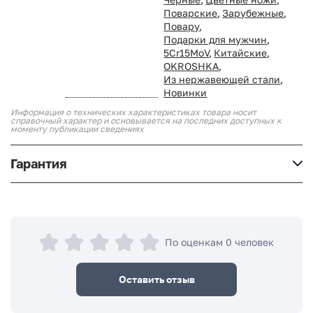
Поварские
,
Зарубежные
,
Повару
,
Подарки для мужчин
,
5Cr15MoV
,
Китайские
,
OKROSHKA
,
Из нержавеющей стали
,
Новинки
Информация о технических характеристиках товара носит
справочный характер и основывается на последних доступных к
моменту публикации сведениях
Гарантия
По оценкам 0 человек
Оставить отзыв