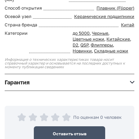
Способ открытия
Плавник (Flipper)
Осевой узел
Керамические подшипники
Страна бренда
Китай
Категории
до 5000
,
Черные
,
Цветные ножи
,
Китайские
,
D2
,
QSP
,
Флипперы
,
Новинки
,
Складные ножи
Информация о технических характеристиках товара носит
справочный характер и основывается на последних доступных к
моменту публикации сведениях
Гарантия
По оценкам 0 человек
Оставить отзыв