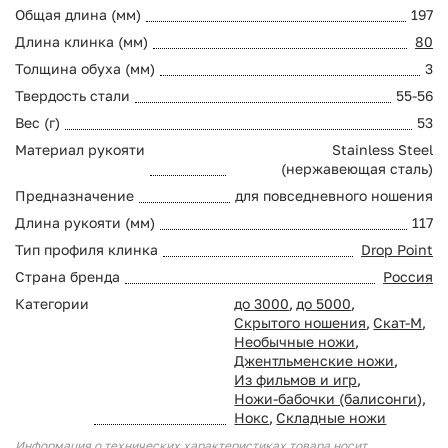
Общая длина (мм)
197
Длина клинка (мм)
80
Толщина обуха (мм)
3
Твердость стали
55-56
Вес (г)
53
Материал рукояти
Stainless Steel
(нержавеющая сталь)
Предназначение
для повседневного ношения
Длина рукояти (мм)
117
Тип профиля клинка
Drop Point
Страна бренда
Россия
Категории
до 3000
,
до 5000
,
Скрытого ношения
,
Скат-М
,
Необычные ножи
,
Джентльменские ножи
,
Из фильмов и игр
,
Ножи-бабочки (балисонги)
,
Нокс
,
Складные ножи
Информация о технических характеристиках товара носит