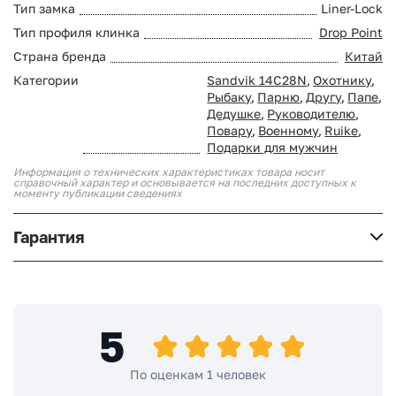
Тип замка
Liner-Lock
Тип профиля клинка
Drop Point
Страна бренда
Китай
Категории
Sandvik 14C28N
,
Охотнику
,
Рыбаку
,
Парню
,
Другу
,
Папе
,
Дедушке
,
Руководителю
,
Повару
,
Военному
,
Ruike
,
Подарки для мужчин
Информация о технических характеристиках товара носит
справочный характер и основывается на последних доступных к
моменту публикации сведениях
Гарантия
5
По оценкам 1 человек