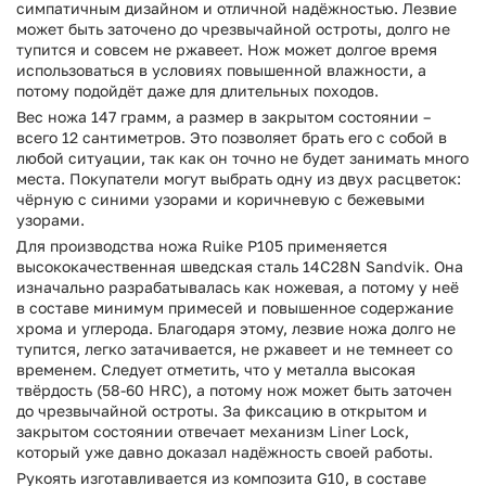
симпатичным дизайном и отличной надёжностью. Лезвие
может быть заточено до чрезвычайной остроты, долго не
тупится и совсем не ржавеет. Нож может долгое время
использоваться в условиях повышенной влажности, а
потому подойдёт даже для длительных походов.
Вес ножа 147 грамм, а размер в закрытом состоянии –
всего 12 сантиметров. Это позволяет брать его с собой в
любой ситуации, так как он точно не будет занимать много
места. Покупатели могут выбрать одну из двух расцветок:
чёрную с синими узорами и коричневую с бежевыми
узорами.
Для производства ножа Ruike P105 применяется
высококачественная шведская сталь 14C28N Sandvik. Она
изначально разрабатывалась как ножевая, а потому у неё
в составе минимум примесей и повышенное содержание
хрома и углерода. Благодаря этому, лезвие ножа долго не
тупится, легко затачивается, не ржавеет и не темнеет со
временем. Следует отметить, что у металла высокая
твёрдость (58-60 HRC), а потому нож может быть заточен
до чрезвычайной остроты. За фиксацию в открытом и
закрытом состоянии отвечает механизм Liner Lock,
который уже давно доказал надёжность своей работы.
Рукоять изготавливается из композита G10, в составе