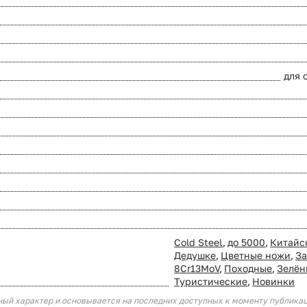
для 
Cold Steel
,
до 5000
,
Китайс
Дедушке
,
Цветные ножи
,
З
8Cr13MoV
,
Походные
,
Зелён
Туристические
,
Новинки
ный характер и основывается на последних доступных к моменту публика