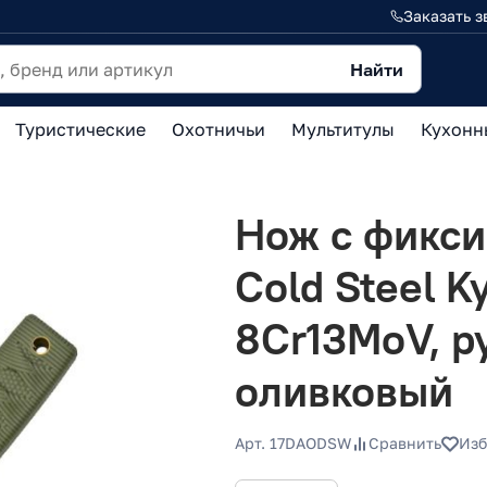
Заказать з
Найти
Туристические
Охотничьи
Мультитулы
Кухонн
Нож с фикс
Cold Steel Ky
8Cr13MoV, р
оливковый
Арт. 17DAODSW
Сравнить
Изб