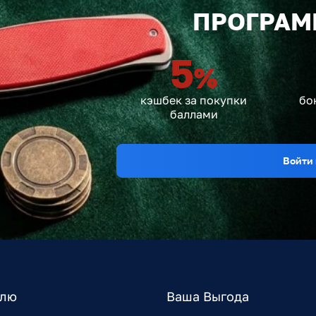
ПРОГРАМ
5
%
кэшбек за покупки
бо
баллами
Войти 
елю
Ваша Выгода