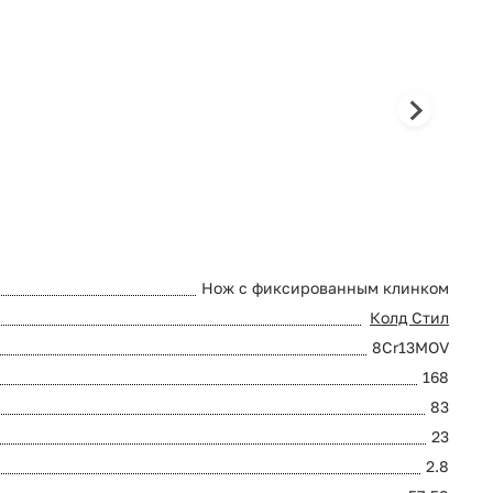
Нож с фиксированным клинком
Колд Стил
8Cr13MOV
168
83
23
2.8