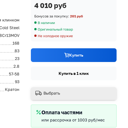
4 010 руб
Бонусов за покупку:
201 руб
м клинком
В наличии
Cold Steel
Оригинальный товар
8Cr13MOV
Не холодное оружие
168
83
Купить
23
2.8
Купить в 1 клик
57-58
93
Кратон
Выбрать
Оплата частями
или рассрочка от 1003 руб/мес