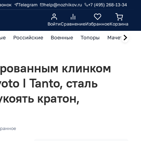
вонок
Telegram
help@nozhikov.ru
+7 (495) 268-13-34
Войти
Сравнение
Избранное
Корзина
ые
Российские
Военные
Топоры
Мачете, кукр
ированным клинком
oto I Tanto, сталь
укоять кратон,
ранное