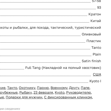
57-58
93
Кратон
Китай
охоты и рыбалки, для похода, тактический, туристический
Оливковый
Пластик
Tanto
Plain
Satin finish
Full Tang (Накладной на полный хвостовик)
США
Kyoto I
кие
,
Танто
,
Охотнику
,
Парню
,
Военному
,
Другу
,
Папе
,
арубежные
,
Рыбаку
,
23 февраля
,
Kyoto
,
Руководителю
,
ые
,
Подарки для мужчин
,
С фиксированным клинком
,
ции сведениях