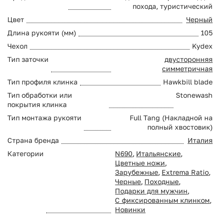
похода, туристический
Цвет
Черный
Длина рукояти (мм)
105
Чехол
Kydex
Тип заточки
двусторонняя
симметричная
Тип профиля клинка
Hawkbill blade
Тип обработки или
Stonewash
покрытия клинка
Тип монтажа рукояти
Full Tang (Накладной на
полный хвостовик)
Страна бренда
Италия
Категории
N690
,
Итальянские
,
Цветные ножи
,
Зарубежные
,
Extrema Ratio
,
Черные
,
Походные
,
Подарки для мужчин
,
С фиксированным клинком
,
Новинки