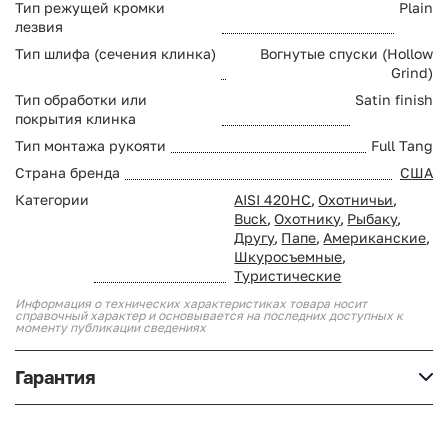
Тип режущей кромки
Plain
лезвия
Тип шлифа (сечения клинка)
Вогнутые спуски (Hollow
Grind)
Тип обработки или
Satin finish
покрытия клинка
Тип монтажа рукояти
Full Tang
Страна бренда
США
Категории
AISI 420HC
,
Охотничьи
,
Buck
,
Охотнику
,
Рыбаку
,
Другу
,
Папе
,
Американские
,
Шкуросъемные
,
Туристические
Информация о технических характеристиках товара носит
справочный характер и основывается на последних доступных к
моменту публикации сведениях
Гарантия