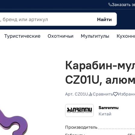
Заказать з
Найти
Туристические
Охотничьи
Мультитулы
Кухонн
Карабин-му
CZ01U, алю
Арт. CZ01U
Сравнить
Избран
Sanrenmu
Китай
Производитель