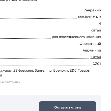
Санренму
65x30x2.5 мм
4
Китай
для повседневного ношения
Фиолетовый
Алюминий
Китай
CZ01
ссуары
,
23 февраля
,
Sanrenmu
,
Брелоки
,
EDC Товары
,
ой
ции сведениях
Оставить отзыв