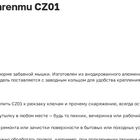
nrenmu CZ01
форме забавной мышки. Изготовлен из анодированного алюмини
дель поставляется с заводным кольцом для удобства крепления
пить CZ01 к рюкзаку ключам и прочему снаряжению, всегда ос
тылку в любом месте — будь то пикник, вечеринка или рабочи
 ремонта или зачистки поверхности в бытовых или походных у
ужно обработать провод, например, при подключении техники 