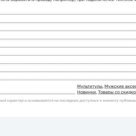
Мультитулы
,
Мужские аксе
Новинки
,
Товары со скидк
ный характер и основывается на последних доступных к моменту публика