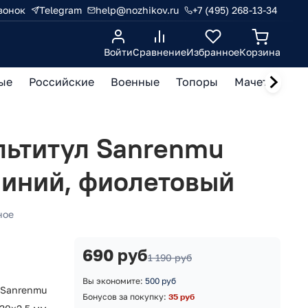
вонок
Telegram
help@nozhikov.ru
+7 (495) 268-13-34
Войти
Сравнение
Избранное
Корзина
ые
Российские
Военные
Топоры
Мачете, кукр
льтитул Sanrenmu
миний, фиолетовый
ное
690 руб
1 190 руб
Вы экономите:
500 руб
Sanrenmu
Бонусов за покупку:
35 руб