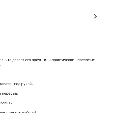
я, что делает его прочным и практически невесомым.
.
таваясь под рукой.
й перерыв.
словиях.
или ремонте кабелей.