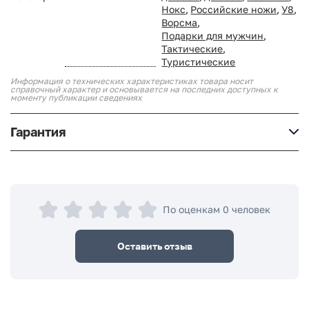
Нокс
,
Российские ножи
,
У8
,
Ворсма
,
Подарки для мужчин
,
Тактические
,
Туристические
Информация о технических характеристиках товара носит
справочный характер и основывается на последних доступных к
моменту публикации сведениях
Гарантия
По оценкам 0 человек
Оставить отзыв