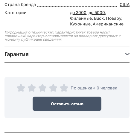
Страна бренда
США
Категории
до 3000
,
до 5000
,
Филейные
,
Buck
,
Повару
,
Кухонные
,
Американские
Информация о технических характеристиках товара носит
справочный характер и основывается на последних доступных к
моменту публикации сведениях
Гарантия
По оценкам 0 человек
Оставить отзыв