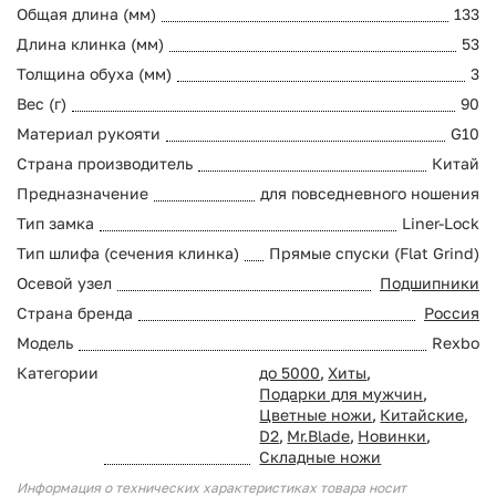
Общая длина (мм)
133
Длина клинка (мм)
53
Толщина обуха (мм)
3
Вес (г)
90
Материал рукояти
G10
Страна производитель
Китай
Предназначение
для повседневного ношения
Тип замка
Liner-Lock
Тип шлифа (сечения клинка)
Прямые спуски (Flat Grind)
Осевой узел
Подшипники
Страна бренда
Россия
Модель
Rexbo
Категории
до 5000
,
Хиты
,
Подарки для мужчин
,
Цветные ножи
,
Китайские
,
D2
,
Mr.Blade
,
Новинки
,
Складные ножи
Информация о технических характеристиках товара носит