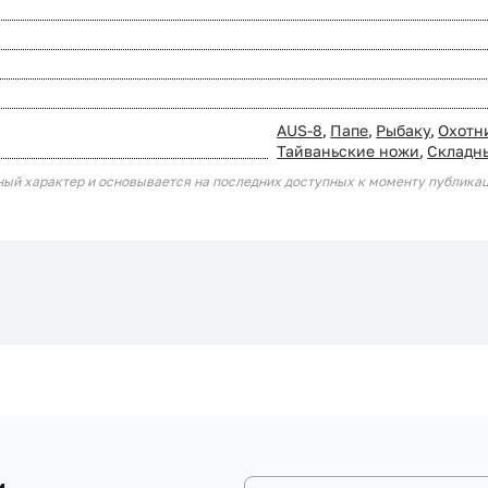
AUS-8
,
Папе
,
Рыбаку
,
Охотн
Тайваньские ножи
,
Складн
ный характер и основывается на последних доступных к моменту публика
и