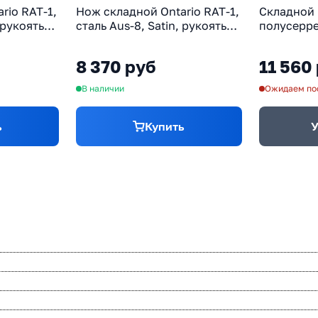
rio RAT-1,
Нож складной Ontario RAT-1,
Складной
 рукоять
сталь Aus-8, Satin, рукоять
полусерре
 gray
термопластик GRN, brown
RAT 1, ста
термоплас
8 370 руб
11 560
зеленый/
В наличии
Ожидаем по
ь
Купить
У