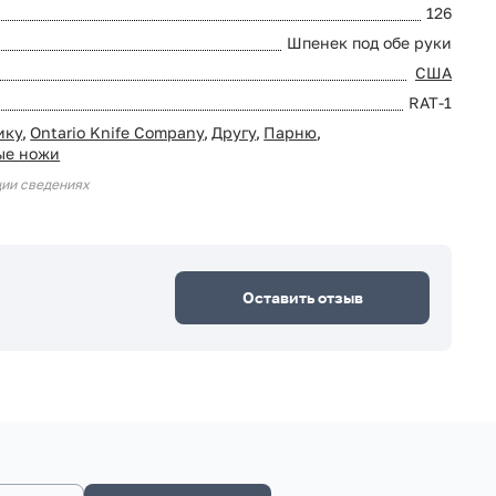
126
Шпенек под обе руки
США
RAT-1
ику
,
Ontario Knife Company
,
Другу
,
Парню
,
ые ножи
ции сведениях
Оставить отзыв