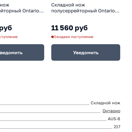
 нож
Складной нож
Н
йторный Ontario
полусеррейторный Ontario
с
ль AUS-8, рукоять
RAT 1 Desert, сталь AUS-8,
р
тик GRN,
рукоять термопластик GRN,
t
 руб
11 560 руб
1
черный
песочный/черный
ступление
Ожидаем поступление
О
ведомить
Уведомить
Складной нож
Онтарио
AUS-8
217