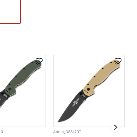
OD
Арт. h_O8847DT
Ар