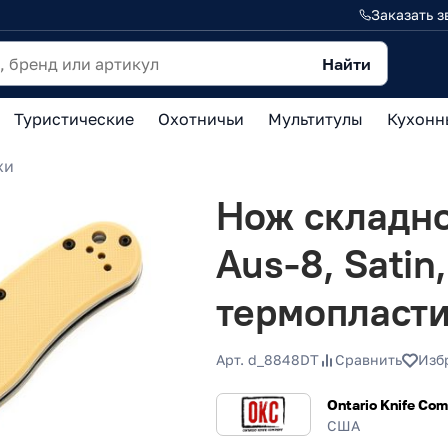
Заказать з
Найти
Туристические
Охотничьи
Мультитулы
Кухонн
жи
Нож складной
Aus-8, Satin
термопласти
Арт. d_8848DT
Сравнить
Изб
Ontario Knife Co
США