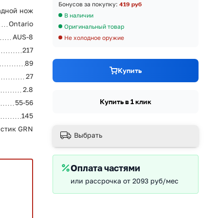
Бонусов за покупку:
419 руб
адной нож
В наличии
Ontario
Оригинальный товар
AUS-8
Не холодное оружие
217
89
Купить
27
2.8
Купить в 1 клик
55-56
145
астик GRN
Выбрать
Оплата частями
или рассрочка от 2093 руб/мес