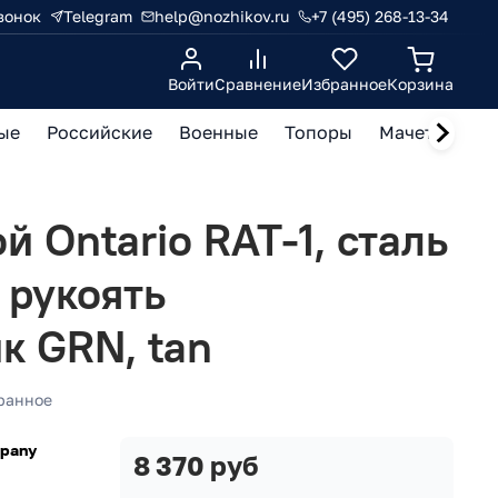
вонок
Telegram
help@nozhikov.ru
+7 (495) 268-13-34
Войти
Сравнение
Избранное
Корзина
ые
Российские
Военные
Топоры
Мачете, кукр
 Ontario RAT-1, сталь
, рукоять
к GRN, tan
ранное
mpany
8 370 руб