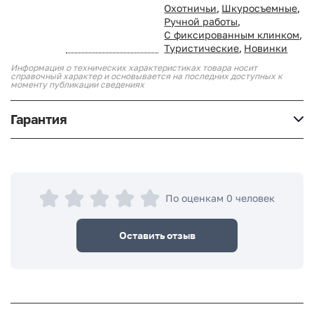
Охотничьи
,
Шкуросъемные
,
Ручной работы
,
С фиксированным клинком
,
Туристические
,
Новинки
Информация о технических характеристиках товара носит
справочный характер и основывается на последних доступных к
моменту публикации сведениях
Гарантия
По оценкам 0 человек
Оставить отзыв