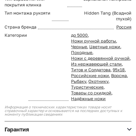
покрытия клинка
Тип монтажа рукояти
Hidden Tang (Всадной
глухой)
Страна бренда
Россия
Категории
до 5000
,
Ножи ручной работы
,
Черные
,
Цветные ножи
,
Походные
,
Ножи с деревянной ручкой
,
Из нержавеющей стали
,
Титов и Солдатова
,
95х18
,
Российские ножи
,
Ворсма
,
Рыбаку
,
Охотнику
,
Туристические
,
Товары со скидкой
,
Надёжные ножи
Информация о технических характеристиках товара носит
справочный характер и основывается на последних доступных к
моменту публикации сведениях
Гарантия