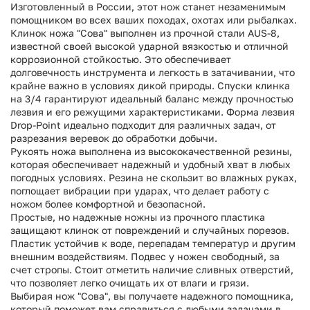
Изготовленный в России, этот нож станет незаменимым
помощником во всех ваших походах, охотах или рыбалках.
Клинок ножа "Сова" выполнен из прочной стали AUS-8,
известной своей высокой ударной вязкостью и отличной
коррозионной стойкостью. Это обеспечивает
долговечность инструмента и легкость в затачивании, что
крайне важно в условиях дикой природы. Спуски клинка
на 3/4 гарантируют идеальный баланс между прочностью
лезвия и его режущими характеристиками. Форма лезвия
Drop-Point идеально подходит для различных задач, от
разрезания веревок до обработки добычи.
Рукоять ножа выполнена из высококачественной резины,
которая обеспечивает надежный и удобный хват в любых
погодных условиях. Резина не скользит во влажных руках,
поглощает вибрации при ударах, что делает работу с
ножом более комфортной и безопасной.
Простые, но надежные ножны из прочного пластика
защищают клинок от повреждений и случайных порезов.
Пластик устойчив к воде, перепадам температур и другим
внешним воздействиям. Подвес у ножен свободный, за
счет стропы. Стоит отметить наличие сливных отверстий,
что позволяет легко очищать их от влаги и грязи.
Выбирая нож "Сова", вы получаете надежного помощника,
который поможет вам справиться с любыми задачами в