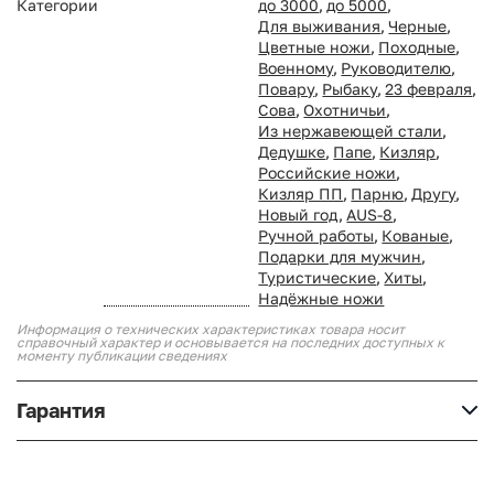
Категории
до 3000
,
до 5000
,
Для выживания
,
Черные
,
Цветные ножи
,
Походные
,
Военному
,
Руководителю
,
Повару
,
Рыбаку
,
23 февраля
,
Сова
,
Охотничьи
,
Из нержавеющей стали
,
Дедушке
,
Папе
,
Кизляр
,
Российские ножи
,
Кизляр ПП
,
Парню
,
Другу
,
Новый год
,
AUS-8
,
Ручной работы
,
Кованые
,
Подарки для мужчин
,
Туристические
,
Хиты
,
Надёжные ножи
Информация о технических характеристиках товара носит
справочный характер и основывается на последних доступных к
моменту публикации сведениях
Гарантия