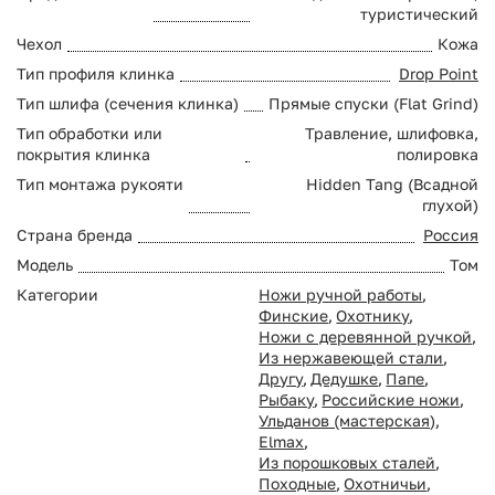
туристический
Чехол
Кожа
Тип профиля клинка
Drop Point
Тип шлифа (сечения клинка)
Прямые спуски (Flat Grind)
Тип обработки или
Травление, шлифовка,
покрытия клинка
полировка
Тип монтажа рукояти
Hidden Tang (Всадной
глухой)
Страна бренда
Россия
Модель
Том
Категории
Ножи ручной работы
,
Финские
,
Охотнику
,
Ножи с деревянной ручкой
,
Из нержавеющей стали
,
Другу
,
Дедушке
,
Папе
,
Рыбаку
,
Российские ножи
,
Ульданов (мастерская)
,
Elmax
,
Из порошковых сталей
,
Походные
,
Охотничьи
,