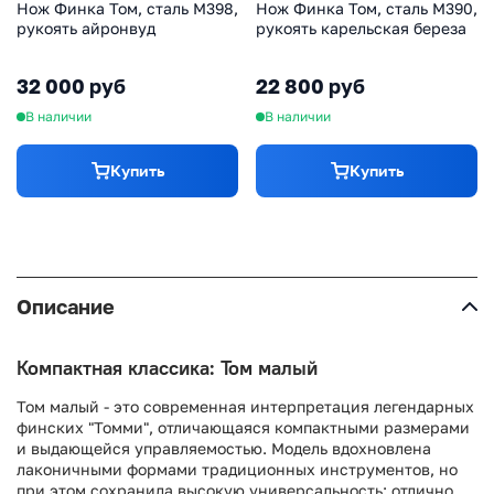
Нож Финка Том, сталь M398,
Нож Финка Том, сталь M390,
рукоять айронвуд
рукоять карельская береза
32 000 руб
22 800 руб
В наличии
В наличии
Купить
Купить
Описание
Компактная классика: Том малый
Том малый - это современная интерпретация легендарных
финских "Томми", отличающаяся компактными размерами
и выдающейся управляемостью. Модель вдохновлена
лаконичными формами традиционных инструментов, но
при этом сохранила высокую универсальность: отлично