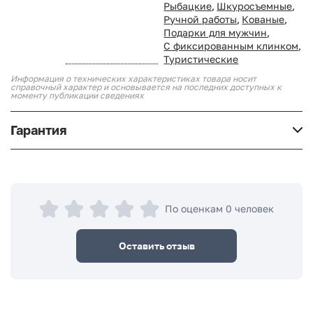
Рыбацкие
,
Шкуросъемные
,
Ручной работы
,
Кованые
,
Подарки для мужчин
,
С фиксированным клинком
,
Туристические
Информация о технических характеристиках товара носит
справочный характер и основывается на последних доступных к
моменту публикации сведениях
Гарантия
По оценкам 0 человек
Оставить отзыв