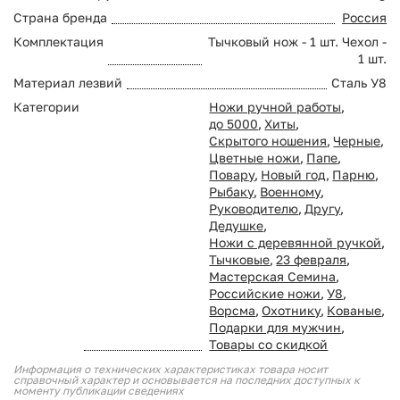
Страна бренда
Россия
Комплектация
Тычковый нож - 1 шт. Чехол -
1 шт.
Материал лезвий
Сталь У8
Категории
Ножи ручной работы
,
до 5000
,
Хиты
,
Скрытого ношения
,
Черные
,
Цветные ножи
,
Папе
,
Повару
,
Новый год
,
Парню
,
Рыбаку
,
Военному
,
Руководителю
,
Другу
,
Дедушке
,
Ножи с деревянной ручкой
,
Тычковые
,
23 февраля
,
Мастерская Семина
,
Российские ножи
,
У8
,
Ворсма
,
Охотнику
,
Кованые
,
Подарки для мужчин
,
Товары со скидкой
Информация о технических характеристиках товара носит
справочный характер и основывается на последних доступных к
моменту публикации сведениях