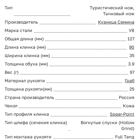
Тип
Туристический нож,
Тычковый нож
Производитель
Кузница Семина
Марка стали
У8
Общая длина (мм)
127
Длина клинка (мм)
90
Ширина клинка (мм)
35
Толщина обуха (мм)
3.9
Вес (г)
97
Материал рукояти
Граб
Толщина рукояти(мм)
25
Страна производитель
Россия
Чехол
Кожа
Тип профиля клинка
Spear-Point
Тип шлифа (сечения клинка)
Вогнутые спуски (Hollow
Grind)
Тип монтажа рукояти
Full Tang