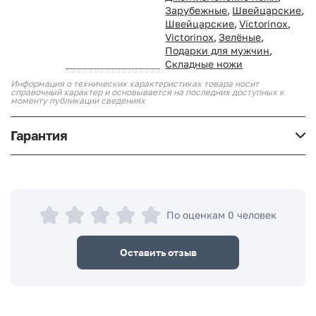
Зарубежные
,
Швейцарские
,
Швейцарские
,
Victorinox
,
Victorinox
,
Зелёные
,
Подарки для мужчин
,
Складные ножи
Информация о технических характеристиках товара носит
справочный характер и основывается на последних доступных к
моменту публикации сведениях
Гарантия
По оценкам 0 человек
Оставить отзыв