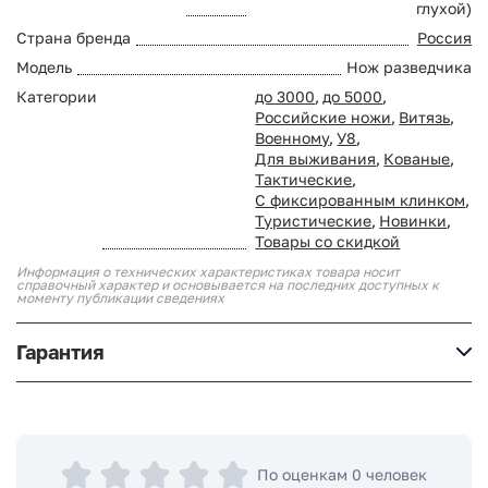
глухой)
Страна бренда
Россия
Модель
Нож разведчика
Категории
до 3000
,
до 5000
,
Российские ножи
,
Витязь
,
Военному
,
У8
,
Для выживания
,
Кованые
,
Тактические
,
С фиксированным клинком
,
Туристические
,
Новинки
,
Товары со скидкой
Информация о технических характеристиках товара носит
справочный характер и основывается на последних доступных к
моменту публикации сведениях
Гарантия
По оценкам 0 человек