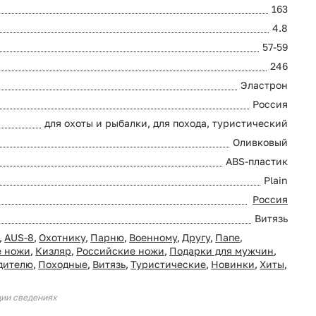
163
4.8
57-59
246
Эластрон
Россия
для охоты и рыбалки, для похода, туристический
Оливковый
ABS-пластик
Plain
Россия
Витязь
,
AUS-8
,
Охотнику
,
Парню
,
Военному
,
Другу
,
Папе
,
е ножи
,
Кизляр
,
Российские ножи
,
Подарки для мужчин
,
дителю
,
Походные
,
Витязь
,
Туристические
,
Новинки
,
Хиты
,
ции сведениях