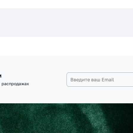
и
и распродажах