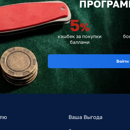
ПРОГРАМ
5
%
кэшбек за покупки
бо
баллами
Войти 
елю
Ваша Выгода