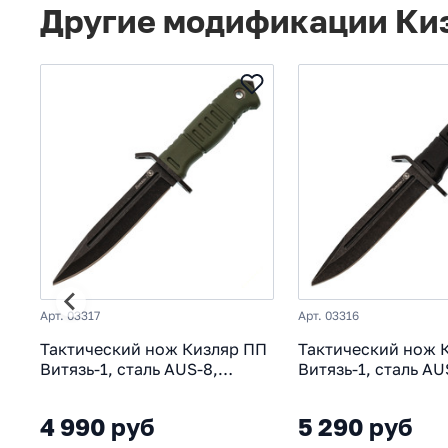
Другие модификации Ки
Арт. 03317
Арт. 03316
Тактический нож Кизляр ПП
Тактический нож 
Витязь-1, сталь AUS-8,
Витязь-1, сталь AU
рукоять эластрон, олива
покрытием, рукоя
эластрон, черный
4 990 руб
5 290 руб