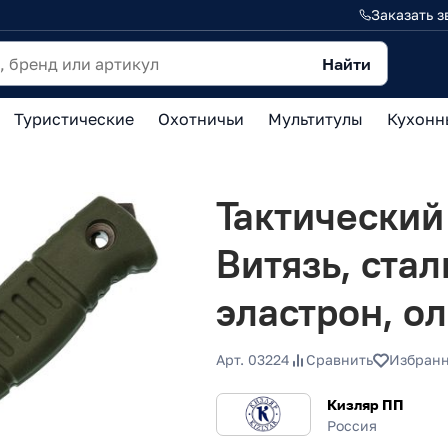
Заказать з
Найти
Туристические
Охотничьи
Мультитулы
Кухонн
Тактический
Витязь, стал
эластрон, о
Арт. 03224
Сравнить
Избран
Кизляр ПП
Россия