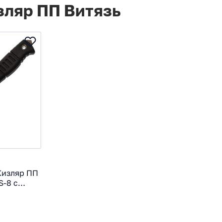
зляр ПП Витязь
Кизляр ПП
S-8 с
ть