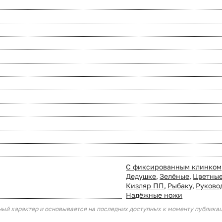
С фиксированным клинком
Дедушке
,
Зелёные
,
Цветны
Кизляр ПП
,
Рыбаку
,
Руково
Надёжные ножи
ный характер и основывается на последних доступных к моменту публика