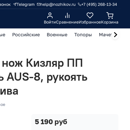
вонок
Telegram
help@nozhikov.ru
+7 (495) 268-13-34
Войти
Сравнение
Избранное
Корзина
ые
Российские
Военные
Топоры
Мачете, кукр
 нож Кизляр ПП
ь AUS-8, рукоять
лива
ное
5 190 руб