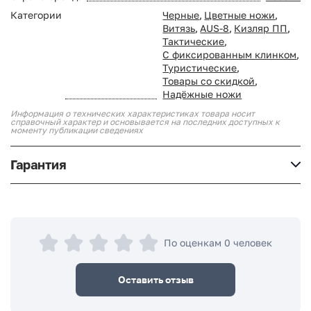
Категории
Черные
,
Цветные ножи
,
Витязь
,
AUS-8
,
Кизляр ПП
,
Тактические
,
С фиксированным клинком
,
Туристические
,
Товары со скидкой
,
Надёжные ножи
Информация о технических характеристиках товара носит
справочный характер и основывается на последних доступных к
моменту публикации сведениях
Гарантия
По оценкам 0 человек
Оставить отзыв