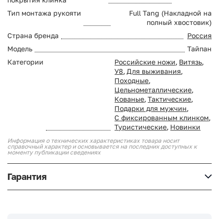
Тип монтажа рукояти
Full Tang (Накладной на
полный хвостовик)
Страна бренда
Россия
Модель
Тайпан
Категории
Российские ножи
,
Витязь
,
У8
,
Для выживания
,
Походные
,
Цельнометаллические
,
Кованые
,
Тактические
,
Подарки для мужчин
,
С фиксированным клинком
,
Туристические
,
Новинки
Информация о технических характеристиках товара носит
справочный характер и основывается на последних доступных к
моменту публикации сведениях
Гарантия