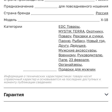
Предназначение
для повседневного ношения
Страна бренда
Россия
Модель
X-18
Категории
EDC Товары
,
MYSTIK TERRA
,
Охотнику
,
Повару
,
Рюкзаки и сумки
,
Парню
,
Рыбаку
,
Новый год
,
Другу
,
Дедушке
,
Мужские аксессуары
,
Военному
,
Руководителю
,
Папе
,
23 февраля
,
Органайзеры
,
Подарки для мужчин
Информация о технических характеристиках товара носит
справочный характер и основывается на последних доступных к
моменту публикации сведениях
Гарантия