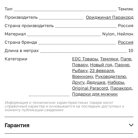
Тип
Темляк
Производитель
Ориджинал Паракорд
Страна производитель
Россия
Материал
Nylon, Нейлон
Страна бренда
Россия
Длина в метрах
10
Категории
EDC Товары
,
Темляки
,
Папе
,
Повару
,
Новый год
,
Парню
,
Рыбаку
,
23 февраля
,
Военному
,
Руководителю
,
Другу
,
Дедушке
,
Наборы
,
Original Paracord
,
Паракорд
,
Подарки для мужчин
Информация о технических характеристиках товара носит
справочный характер и основывается на последних доступных к
моменту публикации сведениях
Гарантия