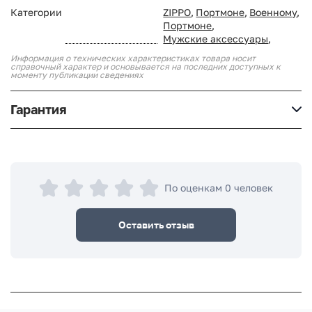
Категории
ZIPPO
,
Портмоне
,
Военному
,
Портмоне
,
Мужские аксессуары
,
Информация о технических характеристиках товара носит
справочный характер и основывается на последних доступных к
моменту публикации сведениях
Гарантия
По оценкам 0 человек
Оставить отзыв