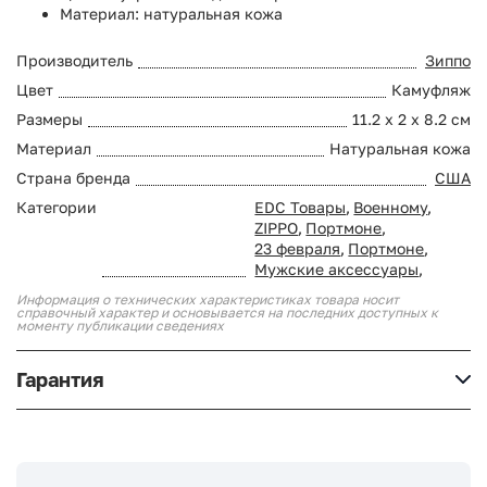
Материал: натуральная кожа
Производитель
Зиппо
Цвет
Камуфляж
Размеры
11.2 x 2 x 8.2 см
Материал
Натуральная кожа
Страна бренда
США
Категории
EDC Товары
,
Военному
,
ZIPPO
,
Портмоне
,
23 февраля
,
Портмоне
,
Мужские аксессуары
,
Информация о технических характеристиках товара носит
справочный характер и основывается на последних доступных к
моменту публикации сведениях
Гарантия