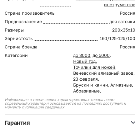
инструментов
Страна производитель
Россия
Предназначение
для заточки
Размеры
200х35х10
Зернистость
160/125-125/100
Страна бренда
Россия
Категории
до 3000
,
до 5000
,
Новый год
,
Точилки для ножей
,
Веневский алмазный завод
,
23 февраля
,
Бруски и камни
,
Алмазные
,
Абразивные
,
Информация о технических характеристиках товара носит
справочный характер и основывается на последних доступных к
моменту публикации сведениях
Гарантия