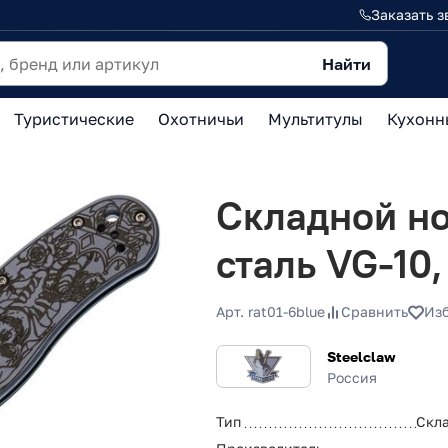
Заказать з
Найти
Туристические
Охотничьи
Мультитулы
Кухонн
Складной но
сталь VG-10,
Арт. rat01-6blue
Сравнить
Из
Steelclaw
Россия
Тип
Скл