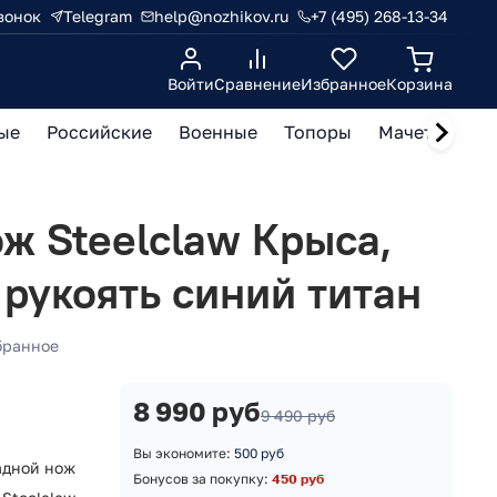
вонок
Telegram
help@nozhikov.ru
+7 (495) 268-13-34
Войти
Сравнение
Избранное
Корзина
ые
Российские
Военные
Топоры
Мачете, кукр
ж Steelclaw Крыса,
 рукоять синий титан
бранное
8 990 руб
9 490 руб
Вы экономите:
500 руб
адной нож
Бонусов за покупку:
450 руб