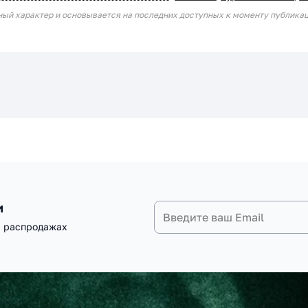
ный характер и основывается на последних доступных к моменту публика
и
и распродажах