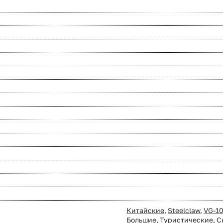
Китайские
,
Steelclaw
,
VG-1
Большие
,
Туристические
,
С