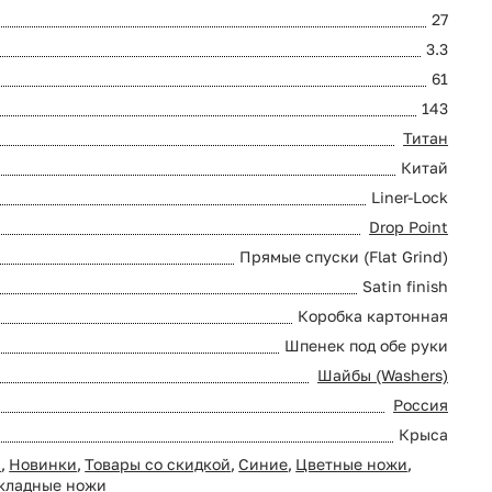
27
3.3
61
143
Титан
Китай
Liner-Lock
Drop Point
Прямые спуски (Flat Grind)
Satin finish
Коробка картонная
Шпенек под обе руки
Шайбы (Washers)
Россия
Крыса
0
,
Новинки
,
Товары со скидкой
,
Синие
,
Цветные ножи
,
кладные ножи