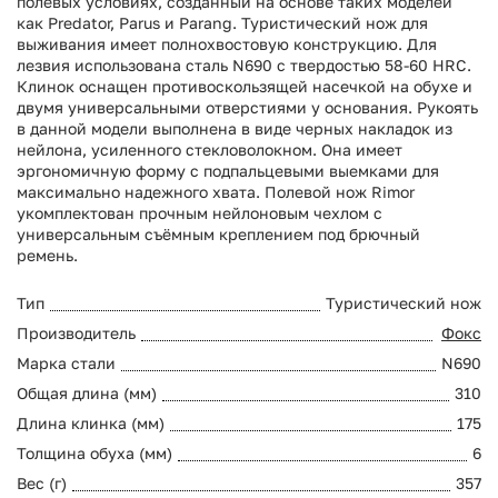
полевых условиях, созданный на основе таких моделей
как Predator, Parus и Parang. Туристический нож для
выживания имеет полнохвостовую конструкцию. Для
лезвия использована сталь N690 с твердостью 58-60 HRC.
Клинок оснащен противоскользящей насечкой на обухе и
двумя универсальными отверстиями у основания. Рукоять
в данной модели выполнена в виде черных накладок из
нейлона, усиленного стекловолокном. Она имеет
эргономичную форму с подпальцевыми выемками для
максимально надежного хвата. Полевой нож Rimor
укомплектован прочным нейлоновым чехлом с
универсальным съёмным креплением под брючный
ремень.
Тип
Туристический нож
Производитель
Фокс
Марка стали
N690
Общая длина (мм)
310
Длина клинка (мм)
175
Толщина обуха (мм)
6
Вес (г)
357