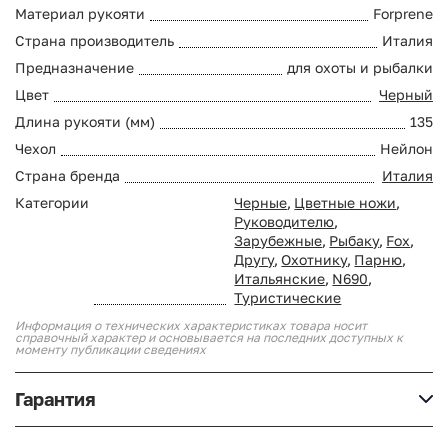
Материал рукояти
Forprene
Страна производитель
Италия
Предназначение
для охоты и рыбалки
Цвет
Черный
Длина рукояти (мм)
135
Чехол
Нейлон
Страна бренда
Италия
Категории
Черные
,
Цветные ножи
,
Руководителю
,
Зарубежные
,
Рыбаку
,
Fox
,
Другу
,
Охотнику
,
Парню
,
Итальянские
,
N690
,
Туристические
Информация о технических характеристиках товара носит
справочный характер и основывается на последних доступных к
моменту публикации сведениях
Гарантия