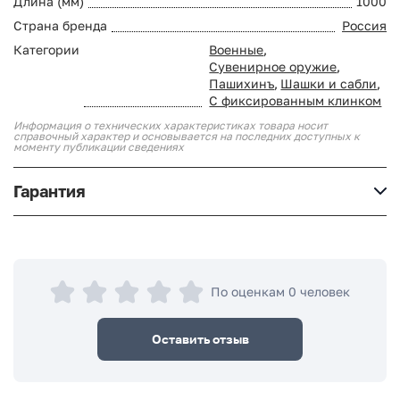
Длина (мм)
1000
Страна бренда
Россия
Категории
Военные
,
Сувенирное оружие
,
Пашихинъ
,
Шашки и сабли
,
С фиксированным клинком
Информация о технических характеристиках товара носит
справочный характер и основывается на последних доступных к
моменту публикации сведениях
Гарантия
По оценкам 0 человек
Оставить отзыв