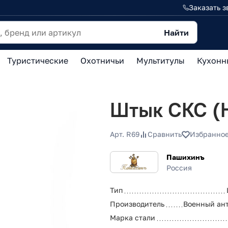
Заказать з
Найти
Туристические
Охотничьи
Мультитулы
Кухонн
Штык СКС (
Арт. R69
Сравнить
Избранно
Пашихинъ
Россия
Тип
Производитель
Военный ан
Марка стали