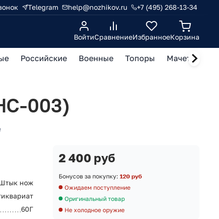
вонок
Telegram
help@nozhikov.ru
+7 (495) 268-13-34
Войти
Сравнение
Избранное
Корзина
ые
Российские
Военные
Топоры
Мачете, кукр
НС-003)
е
2 400 руб
Бонусов за покупку:
120 руб
Штык нож
Ожидаем поступление
тиквариат
Оригинальный товар
60Г
Не холодное оружие