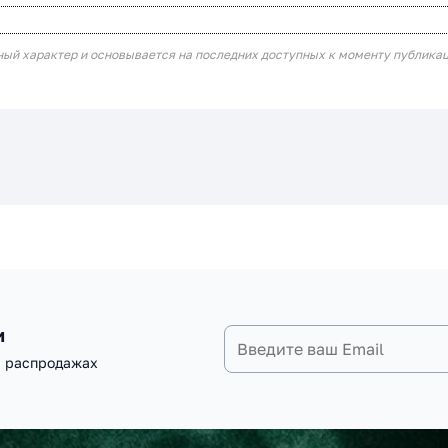
ный характер и основывается на последних доступных к моменту публика
и
и распродажах