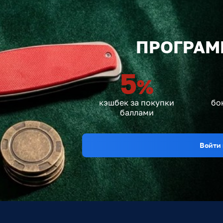
ПРОГРАМ
5
%
кэшбек за покупки
бо
баллами
Войти 