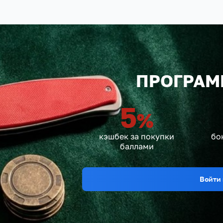
ПРОГРАМ
5
%
кэшбек за покупки
бо
баллами
Войти 