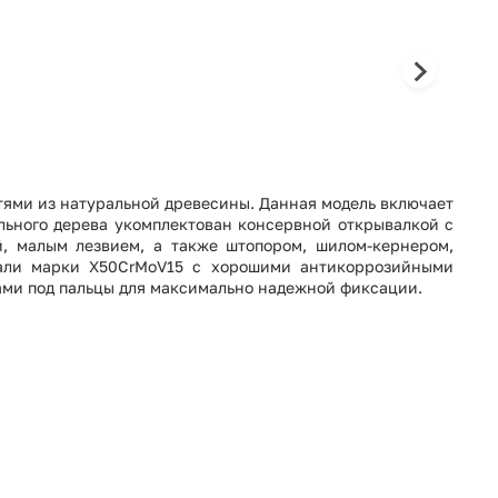
тями из натуральной древесины. Данная модель включает
льного дерева укомплектован консервной открывалкой с
й, малым лезвием, а также штопором, шилом-кернером,
тали марки X50CrMoV15 с хорошими антикоррозийными
ами под пальцы для максимально надежной фиксации.