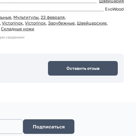
Швейцария
EvoWood
льные
,
Мультитулы
,
23 февраля
,
,
Victorinox
,
Victorinox
,
Зарубежные
,
Швейцарские
,
,
Складные ножи
ции сведениях
Оставить отзыв
Подписаться