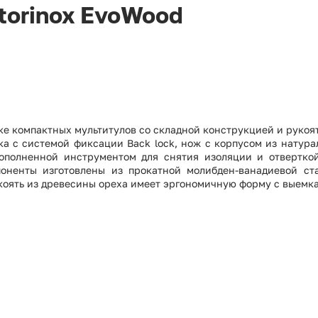
torinox EvoWood
ке компактных мультитулов со складной конструкцией и рукоя
ка с системой фиксации Back lock, нож с корпусом из натура
дополненной инструментом для снятия изоляции и отвертко
поненты изготовлены из прокатной молибден-ванадиевой с
коять из древесины ореха имеет эргономичную форму с выемк