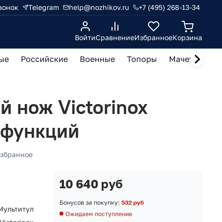
вонок
Telegram
help@nozhikov.ru
+7 (495) 268-13-34
Войти
Сравнение
Избранное
Корзина
ые
Российские
Военные
Топоры
Мачете, кукр
 нож Victorinox
 функций
збранное
10 640 руб
Бонусов за покупку:
532 руб
Мультитул
Ожидаем поступление