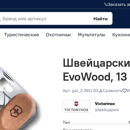
Заказать з
Найти
Туристические
Охотничьи
Мультитулы
Кухонн
Швейцарский
EvoWood, 13
Арт. gal_2.3911.63
Сравнить
И
Victorinox
Швейцария
Тип