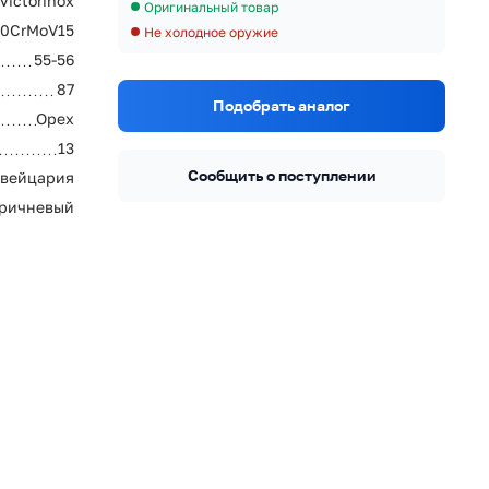
Victorinox
Оригинальный товар
0CrMoV15
Не холодное оружие
55-56
87
Подобрать аналог
Орех
13
Сообщить о поступлении
вейцария
оричневый