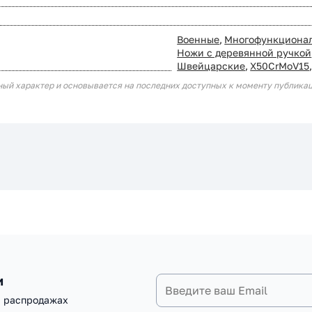
Военные
,
Многофункциона
Ножи с деревянной ручкой
Швейцарские
,
Х50CrMoV15
ный характер и основывается на последних доступных к моменту публика
и
и распродажах