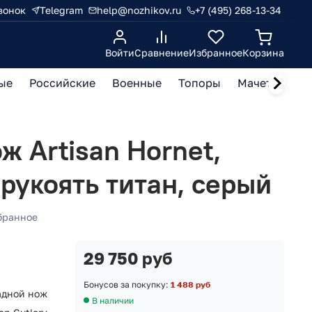
вонок
Telegram
help@nozhikov.ru
+7 (495) 268-13-34
Войти
Сравнение
Избранное
Корзина
ые
Российские
Военные
Топоры
Мачете, кукр
ж Artisan Hornet,
 рукоять титан, серый
бранное
29 750 руб
Бонусов за покупку:
1 488 руб
адной нож
В наличии