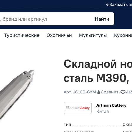
Заказать з
Найти
Туристические
Охотничьи
Мультитулы
Кухонн
Складной но
сталь M390,
Арт. 1810G-GYM
Сравнить
Из
Artisan Cutlery
Китай
Тип
Скл