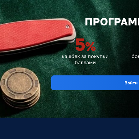
ПРОГРАМ
5
%
кэшбек за покупки
бо
баллами
Войти 