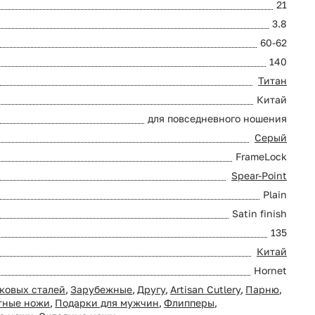
21
3.8
60-62
140
Титан
Китай
для повседневного ношения
Серый
FrameLock
Spear-Point
Plain
Satin finish
135
Китай
Hornet
ковых сталей
,
Зарубежные
,
Другу
,
Artisan Cutlery
,
Парню
,
тные ножи
,
Подарки для мужчин
,
Флипперы
,