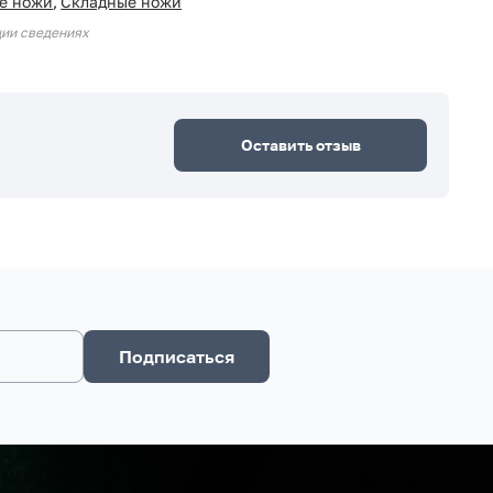
е ножи
,
Складные ножи
ции сведениях
Оставить отзыв
Подписаться