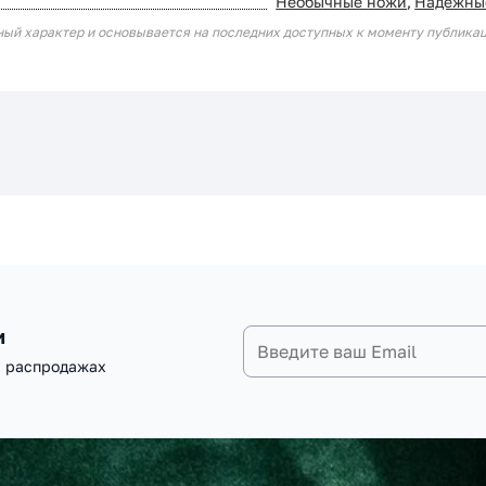
Необычные ножи
,
Надёжны
ный характер и основывается на последних доступных к моменту публика
и
и распродажах