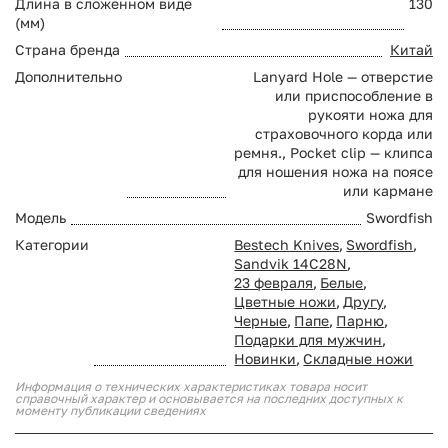
Длина в сложенном виде
130
(мм)
Страна бренда
Китай
Дополнительно
Lanyard Hole — отверстие
или приспособление в
рукояти ножа для
страховочного корда или
ремня., Pocket clip — клипса
для ношения ножа на поясе
или кармане
Модель
Swordfish
Категории
Bestech Knives
,
Swordfish
,
Sandvik 14C28N
,
23 февраля
,
Белые
,
Цветные ножи
,
Другу
,
Черные
,
Папе
,
Парню
,
Подарки для мужчин
,
Новинки
,
Складные ножи
Информация о технических характеристиках товара носит
справочный характер и основывается на последних доступных к
моменту публикации сведениях