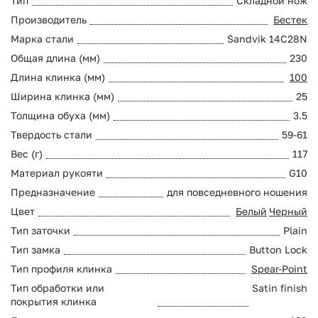
Тип
Складной нож
Производитель
Бестек
Марка стали
Sandvik 14C28N
Общая длина (мм)
230
Длина клинка (мм)
100
Ширина клинка (мм)
25
Толщина обуха (мм)
3.5
Твердость стали
59-61
Вес (г)
117
Материал рукояти
G10
Предназначение
для повседневного ношения
Цвет
Белый
Черный
Тип заточки
Plain
Тип замка
Button Lock
Тип профиля клинка
Spear-Point
Тип обработки или
Satin finish
покрытия клинка