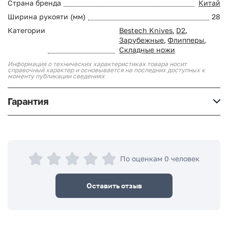
Страна бренда
Китай
Ширина рукояти (мм)
28
Категории
Bestech Knives
,
D2
,
Зарубежные
,
Флипперы
,
Складные ножи
Информация о технических характеристиках товара носит
справочный характер и основывается на последних доступных к
моменту публикации сведениях
Гарантия
По оценкам 0 человек
Оставить отзыв