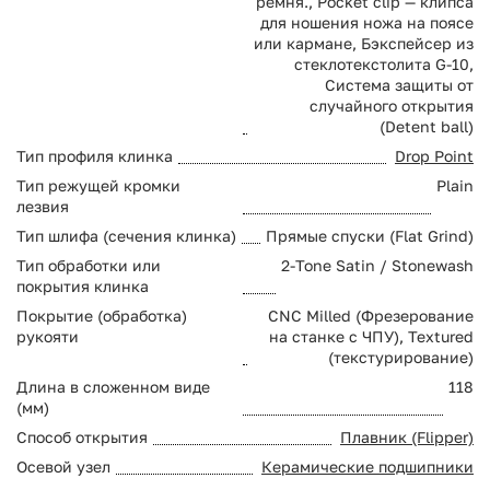
ремня., Pocket clip — клипса
для ношения ножа на поясе
или кармане, Бэкспейсер из
стеклотекстолита G-10,
Система защиты от
случайного открытия
(Detent ball)
Тип профиля клинка
Drop Point
Тип режущей кромки
Plain
лезвия
Тип шлифа (сечения клинка)
Прямые спуски (Flat Grind)
Тип обработки или
2-Tone Satin / Stonewash
покрытия клинка
Покрытие (обработка)
CNC Milled (Фрезерование
рукояти
на станке с ЧПУ), Textured
(текстурирование)
Длина в сложенном виде
118
(мм)
Способ открытия
Плавник (Flipper)
Осевой узел
Керамические подшипники