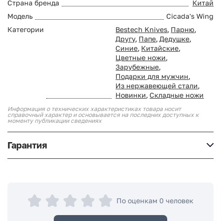
Страна бренда
Китай
Модель
Cicada's Wing
Категории
Bestech Knives
,
Парню
,
Другу
,
Папе
,
Дедушке
,
Синие
,
Китайские
,
Цветные ножи
,
Зарубежные
,
Подарки для мужчин
,
Из нержавеющей стали
,
Новинки
,
Складные ножи
Информация о технических характеристиках товара носит
справочный характер и основывается на последних доступных к
моменту публикации сведениях
Гарантия
По оценкам 0 человек