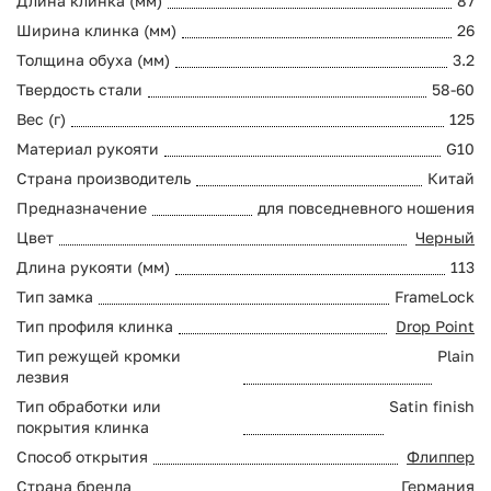
Длина клинка (мм)
87
Ширина клинка (мм)
26
Толщина обуха (мм)
3.2
Твердость стали
58-60
Вес (г)
125
Материал рукояти
G10
Страна производитель
Китай
Предназначение
для повседневного ношения
Цвет
Черный
Длина рукояти (мм)
113
Тип замка
FrameLock
Тип профиля клинка
Drop Point
Тип режущей кромки
Plain
лезвия
Тип обработки или
Satin finish
покрытия клинка
Способ открытия
Флиппер
Страна бренда
Германия