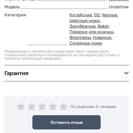
Модель
Undertow
Категории
Китайские
,
D2
,
Черные
,
Цветные ножи
,
Зарубежные
,
Boker
,
Подарки для мужчин
,
Флипперы
,
Новинки
,
Складные ножи
Информация о технических характеристиках товара носит
справочный характер и основывается на последних доступных к
моменту публикации сведениях
Гарантия
По оценкам 0 человек
Оставить отзыв