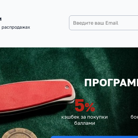
и
и распродажах
ПРОГРАМ
5
%
кэшбек за покупки
бо
баллами