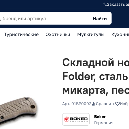
Заказать з
Найти
Туристические
Охотничьи
Мультитулы
Кухонн
Складной но
Folder, стал
микарта, п
Арт. 01BP0002
Сравнить
Изб
Boker
Германия