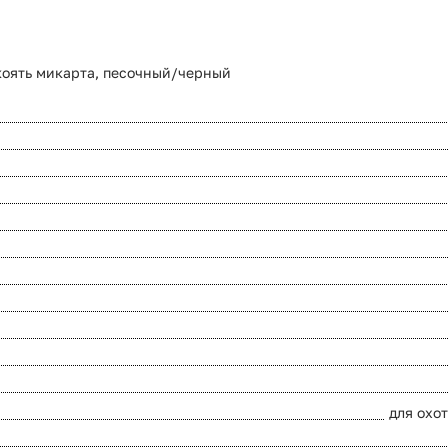
рукоять микарта, песочный/черный
для охо