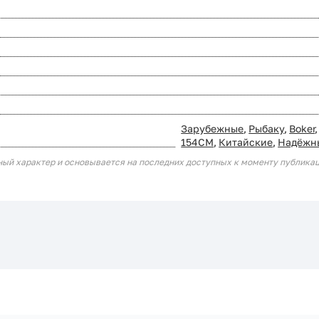
Зарубежные
,
Рыбаку
,
Boker
,
154СМ
,
Китайские
,
Надёжн
ный характер и основывается на последних доступных к моменту публика