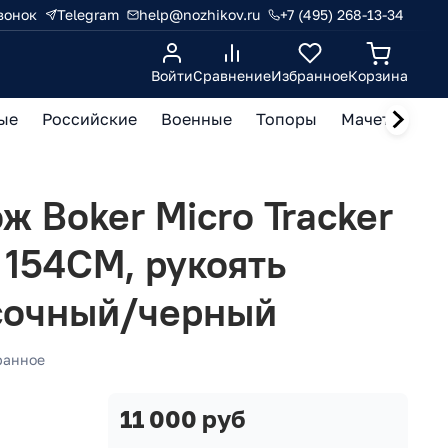
вонок
Telegram
help@nozhikov.ru
+7 (495) 268-13-34
Войти
Сравнение
Избранное
Корзина
ые
Российские
Военные
Топоры
Мачете, кукр
ж Boker Micro Tracker
ь 154CM, рукоять
есочный/черный
ранное
11 000 руб