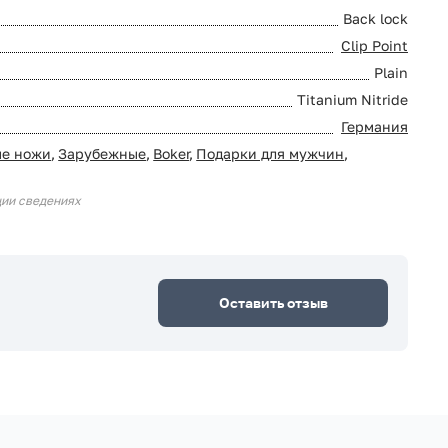
Back lock
Clip Point
Plain
Titanium Nitride
Германия
ые ножи
,
Зарубежные
,
Boker
,
Подарки для мужчин
,
ции сведениях
Оставить отзыв