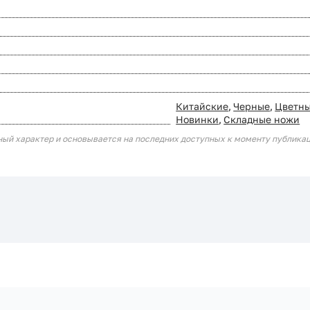
Китайские
,
Черные
,
Цветн
Новинки
,
Складные ножи
ный характер и основывается на последних доступных к моменту публика