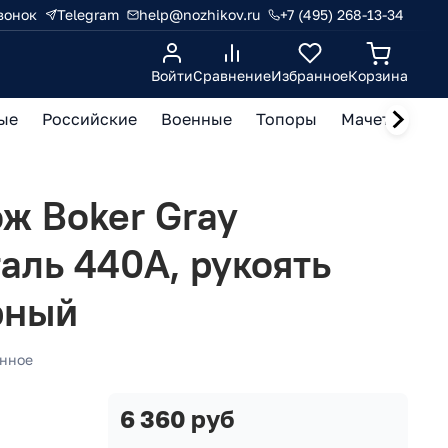
вонок
Telegram
help@nozhikov.ru
+7 (495) 268-13-34
Войти
Сравнение
Избранное
Корзина
ые
Российские
Военные
Топоры
Мачете, кукр
ж Boker Gray
таль 440A, рукоять
рный
нное
6 360 руб