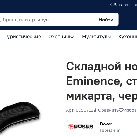
Заказать з
Найти
Туристические
Охотничьи
Мультитулы
Кухонн
Складной но
Eminence, с
микарта, че
Арт. 01SC712
Сравнить
Избра
Boker
Германия