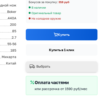
Бонусов за покупку:
318 руб
адной нож
В наличии
Boker
Оригинальный товар
440A
Не холодное оружие
200
85
Купить
2.7
55-56
Купить в 1 клик
185
Микарта
Китай
Выбрать
Оплата частями
или рассрочка от 1590 руб/мес