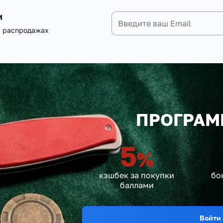
и
и распродажах
ПРОГРАМ
5
%
кэшбек за покупки
бо
баллами
Войти 