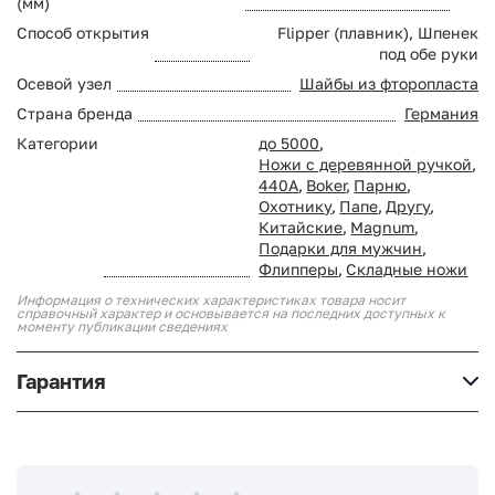
(мм)
Способ открытия
Flipper (плавник), Шпенек
под обе руки
Осевой узел
Шайбы из фторопласта
Страна бренда
Германия
Категории
до 5000
,
Ножи с деревянной ручкой
,
440A
,
Boker
,
Парню
,
Охотнику
,
Папе
,
Другу
,
Китайские
,
Magnum
,
Подарки для мужчин
,
Флипперы
,
Складные ножи
Информация о технических характеристиках товара носит
справочный характер и основывается на последних доступных к
моменту публикации сведениях
Гарантия