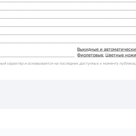
Выкидные и автоматическ
Фиолетовые
,
Цветные нож
ный характер и основывается на последних доступных к моменту публика