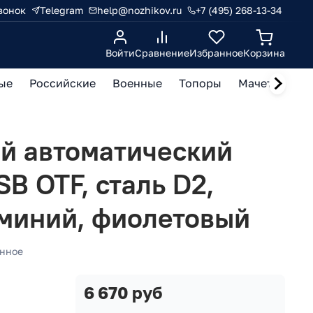
вонок
Telegram
help@nozhikov.ru
+7 (495) 268-13-34
Войти
Сравнение
Избранное
Корзина
ые
Российские
Военные
Топоры
Мачете, кукр
й автоматический
B OTF, сталь D2,
миний, фиолетовый
нное
6 670 руб