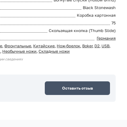
Black Stonewash
Коробка картонная
75
Скользящая кнопка (Thumb Slide)
Германия
ие
,
Фронтальные
,
Китайские
,
Нож-брелок
,
Boker
,
D2
,
USB
,
и
,
Необычные ножи
,
Складные ножи
ции сведениях
Оставить отзыв