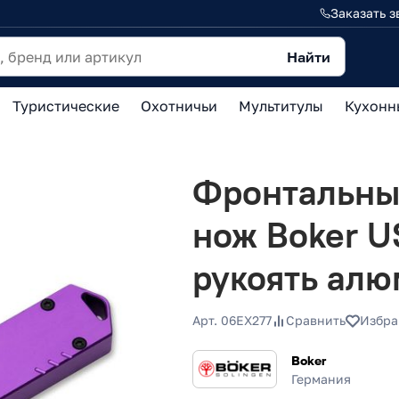
Заказать з
Найти
Туристические
Охотничьи
Мультитулы
Кухонн
Фронтальны
нож Boker US
рукоять алю
Арт. 06EX277
Сравнить
Избра
Boker
Германия