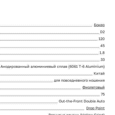
Бокер
D2
120
45
1.8
33
Анодированный алюминиевый сплав (6061 T-6 Aluminium)
Китай
для повседневного ношения
Фиолетовый
75
Out-the-Front Double Auto
Drop Point
Вогнутые спуски (Hollow Grind)