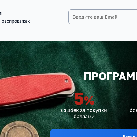
и
и распродажах
ПРОГРАМ
5
%
кэшбек за покупки
бо
баллами
Войти 