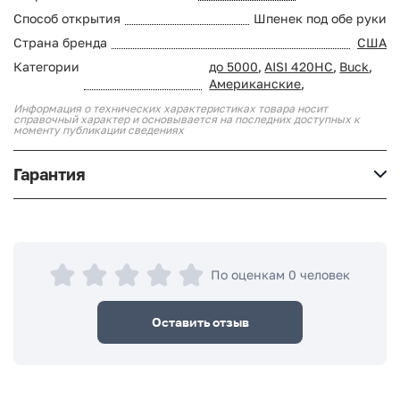
Способ открытия
Шпенек под обе руки
Страна бренда
США
Категории
до 5000
,
AISI 420HC
,
Buck
,
Американские
,
Информация о технических характеристиках товара носит
справочный характер и основывается на последних доступных к
моменту публикации сведениях
Гарантия
По оценкам 0 человек
Оставить отзыв