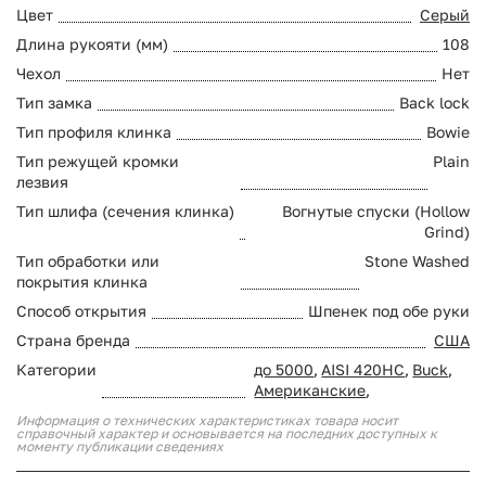
Цвет
Серый
Длина рукояти (мм)
108
Чехол
Нет
Тип замка
Back lock
Тип профиля клинка
Bowie
Тип режущей кромки
Plain
лезвия
Тип шлифа (сечения клинка)
Вогнутые спуски (Hollow
Grind)
Тип обработки или
Stone Washed
покрытия клинка
Способ открытия
Шпенек под обе руки
Страна бренда
США
Категории
до 5000
,
AISI 420HC
,
Buck
,
Американские
,
Информация о технических характеристиках товара носит
справочный характер и основывается на последних доступных к
моменту публикации сведениях