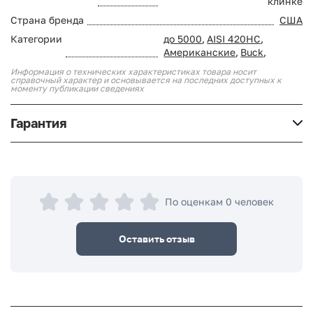
клинке
Страна бренда
США
Категории
до 5000
,
AISI 420HC
,
Американские
,
Buck
,
Информация о технических характеристиках товара носит
справочный характер и основывается на последних доступных к
моменту публикации сведениях
Гарантия
По оценкам 0 человек
Оставить отзыв