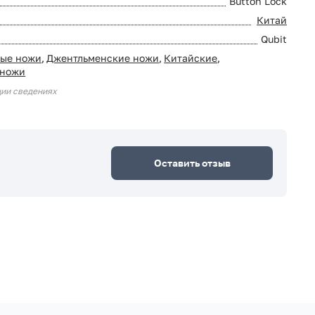
Button Lock
Китай
Qubit
ые ножи
,
Джентльменские ножи
,
Китайские
,
 ножи
ции сведениях
Оставить отзыв