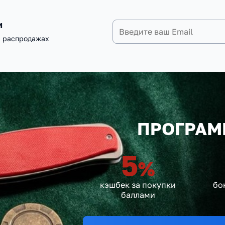
и
и распродажах
ПРОГРАМ
5
%
кэшбек за покупки
бо
баллами