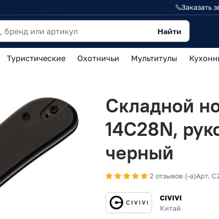
Заказать з
Найти
Туристические
Охотничьи
Мультитулы
Кухонн
Складной нож
14C28N, рук
черный
2 отзывов (-а)
Арт. C
CIVIVI
Китай