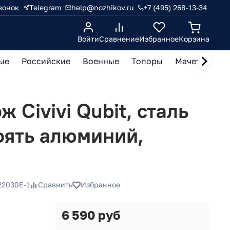
вонок
Telegram
help@nozhikov.ru
+7 (495) 268-13-34
Войти
Сравнение
Избранное
Корзина
ые
Российские
Военные
Топоры
Мачете, кукр
 Civivi Qubit, сталь
оять алюминий,
22030E-1
Сравнить
Избранное
6 590 руб