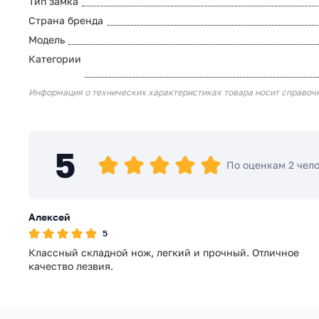
Тип замка
Страна бренда
Модель
Категории
Информация о технических характеристиках товара носит справоч
5
По оценкам 2 чел
Алексей
5
Классный складной нож, легкий и прочный. Отличное
качество лезвия.