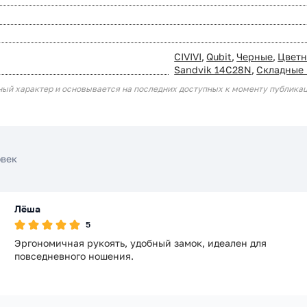
CIVIVI
,
Qubit
,
Черные
,
Цветн
Sandvik 14C28N
,
Складные
ный характер и основывается на последних доступных к моменту публика
овек
Лёша
5
Эргономичная рукоять, удобный замок, идеален для
повседневного ношения.