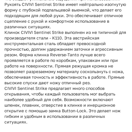
Рукоять CIVIVI Sentinel Strike имеет нейтрально изогнутую
форму с глубокой подпальцевой выемкой, что делает его
подходящим для любой руки. Это обеспечивает отличное
сцепление с рукой и комфортное использование в
различных ситуациях.
Клинок CIVIVI Sentinel Strike выполнен из не типичной для
производителя стали - K110. Эта австрийская
инструментальная сталь обладает превосходной
прочностью, долгим удержанием заточки и агрессивным
резом. Форма клинка Reverse-Tanto лучше всего
проявляется в работе по коробкам, упаковкам или при
работе на поверхности. Прямая режущая кромка не
позволяет разрезаемому материалу соскользнуть с ножа,
обеспечивая точность и эффективность в работе. Прямые
высокие спуски дают ножу отличный рез.
CIVIVI Sentinel Strike предлагает много способов
открывания, чтобы каждый пользователь мог выбрать
наиболее удобный для себя. Возможности включают
шпенек, плавник, отверстие в клинке и инерционное
открытие с помощью замка Button-Lock. Это делает нож
гибким и удобным в использовании в различных
ситуациях.