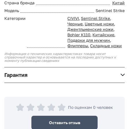
Страна бренда
Китай
Модель
Sentinel Strike
Категории
CIVIVI
,
Sentinel Strike
,
Черные
,
Цветные ножи
,
Джентльменские ножи
,
Bohler К110
,
Китайские
,
Подарки для мужчин
,
Флипперы
,
Складные ножи
Информация о технических характеристиках товара носит
справочный характер и основывается на последних доступных к
моменту публикации сведениях
Гарантия
По оценкам 0 человек
Оставить отзыв