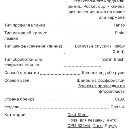
страховочного корда или
ремня., Pocket clip — клипса
для ношения ножа на поясе
или кармане
Тип профиля клинка
Tanto
Тип режущей кромки
Plain
лезвия
Тип шлифа (сечения клинка)
Вогнутые спуски (Hollow
Grind)
Тип обработки или
Satin finish
покрытия клинка
Способ открытия
Шпенек под обе руки
Осевой узел
Шайбы из фосфористой
бронзы + прокладки из
фторопласта
Страна бренда
США
Модель
Code-4
Категории
Cold Steel
,
Ножи для левшей
,
Танто
,
CPM S35VN
,
Папе
,
Другу
,