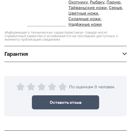
Охотнику
,
Рыбаку
,
Парню
,
Тайваньские ножи
,
Серые
,
Цветные ножи
,
Складные ножи
,
Надёжные ножи
Информация о технических характеристиках товара носит
справочный характер и основывается на последних доступных к
моменту публикации сведениях
Гарантия
По оценкам 0 человек
Оставить отзыв