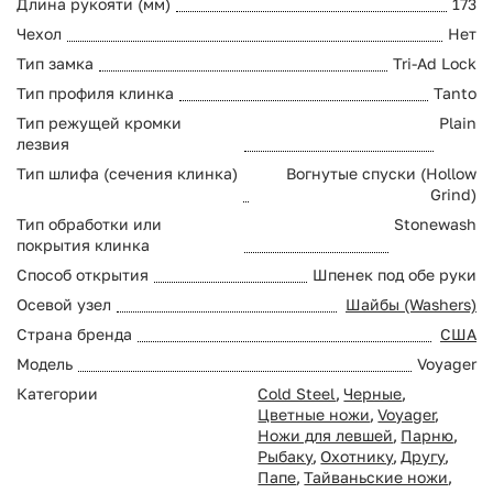
Длина рукояти (мм)
173
Чехол
Нет
Тип замка
Tri-Ad Lock
Тип профиля клинка
Tanto
Тип режущей кромки
Plain
лезвия
Тип шлифа (сечения клинка)
Вогнутые спуски (Hollow
Grind)
Тип обработки или
Stonewash
покрытия клинка
Способ открытия
Шпенек под обе руки
Осевой узел
Шайбы (Washers)
Страна бренда
США
Модель
Voyager
Категории
Cold Steel
,
Черные
,
Цветные ножи
,
Voyager
,
Ножи для левшей
,
Парню
,
Рыбаку
,
Охотнику
,
Другу
,
Папе
,
Тайваньские ножи
,